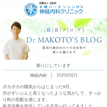
HOME
ごあいさつ
コンセプト
診療について
頼りにしています
2019.09.03
神経内科
ポカポカの陽気からはじまった9月。
空がずいぶんと高くなったような気がして、すっか
り秋の気配を感じます。
毎月診療を担当している北見へ行ってきました。