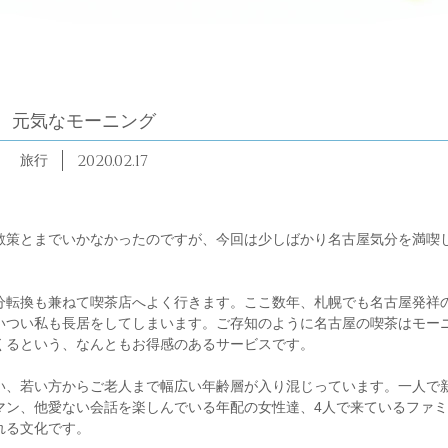
元気なモーニング
2020.02.17
旅行
散策とまでいかなかったのですが、今回は少しばかり名古屋気分を満喫
分転換も兼ねて喫茶店へよく行きます。ここ数年、札幌でも名古屋発祥
いつい私も長居をしてしまいます。ご存知のように名古屋の喫茶はモー
くるという、なんともお得感のあるサービスです。
い、若い方からご老人まで幅広い年齢層が入り混じっています。一人で
マン、他愛ない会話を楽しんでいる年配の女性達、4人で来ているファ
れる文化です。