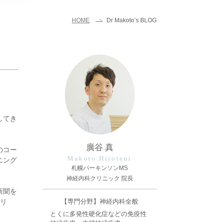
Dr Makoto’s BLOG
HOME
してき
廣谷 真
のコー
Makoto Hirotani
ニング
札幌パーキンソンMS
神経内科クリニック 院長
新聞を
ミリ
【専門分野】神経内科全般
とくに多発性硬化症などの免疫性