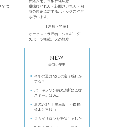
神経疾患、末梢神経疾患
グでつ
眼瞼けいれん・顔面けいれん・四
肢の痙縮に対するボトックス注射
も行います。
【趣味・特技】
オーケストラ演奏、ジョギング、
スポーツ観戦、犬の散歩
NEW
最新の記事
今年の夏はなにか違う感じが
する？
パーキンソン病の診断にDAT
スキャンは必...
夏の273と十勝三股 ～白樺
並木と三股山...
スカイサロンを開催しました