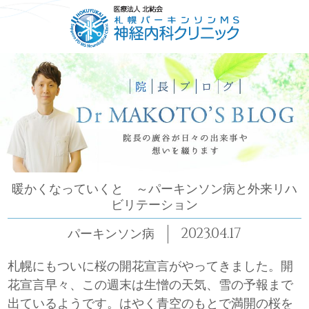
HOME
ごあいさつ
コンセプト
診療について
暖かくなっていくと ～パーキンソン病と外来リハ
ビリテーション
2023.04.17
パーキンソン病
札幌にもついに桜の開花宣言がやってきました。開
花宣言早々、この週末は生憎の天気、雪の予報まで
出ているようです。はやく青空のもとで満開の桜を