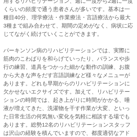
用するリハビリテーション、週に一度から2週に一度
くらいの頻度で通う患者さんが多いです。基本は一
種目40分、理学療法・作業療法・言語療法から最大
3種まで組み合わせて、期間の定めがなく、病状に応
じてながく続けていくことができます。
パーキンソン病のリハビリテーションでは、実際に
筋肉のこわばりを和らげていったり、バランスや歩
行の練習、道具をつかった細かな動作の訓練、お腹
から大きな声をだす言語訓練など様々なメニューが
あります。どれも早期からのリハビリテーションに
欠かせないエクサイズです。加えて、リハビリテー
ションの時間では、起き上がりに時間がかかる、唾
液が増えてきた、洗濯物を干す作業が大変、といっ
た日常生活の何気無い変化を気軽に相談する場でも
あります。総勢12名のリハビリテーションスタッフ
は沢山の経験を積んでいますので、都度適切なアド