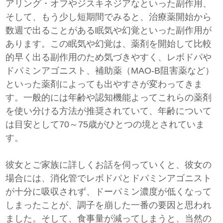
アリング・オフやジスキネジアなといった副作用、
そして、もう少し短期間でみると、治療薬開始から
数週で出ることがある眠気や幻覚といった副作用が
あります。この眠気や幻覚は、薬剤を開始して比較
的早く出る副作用のため気づきやすく、レボドパや
ドパミンアゴニスト、補助薬（MAO-B阻害薬など）
といった薬剤によっても出やすさが変わってきま
す。一般的には年齢や認知機能よってこれらの薬剤
を使い分ける方法が推奨されていて、年齢について
は目安として70～75歳がひとつの境とされていま
す。
彼女とご家族に詳しくお話を伺っていくと、彼女の
場合には、消化管でレボドパとドパミンアゴニスト
が十分に吸収されず、ドーパミン濃度が低くなって
しまったことが、調子を崩した一番の要因と思われ
ました。そして、食事量が減ってしまうと、当然の