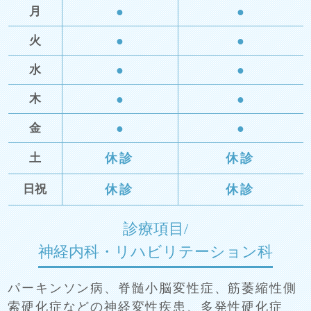
●
●
月
●
●
火
●
●
水
●
●
木
●
●
金
休診
休診
土
休診
休診
日祝
診療項目/
神経内科・リハビリテーション科
パーキンソン病、脊髄小脳変性症、筋萎縮性側
索硬化症などの神経変性疾患、
多発性硬化症