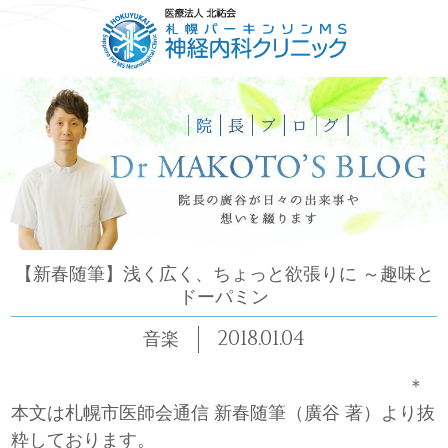
HOME
ごあいさつ
コンセプト
診療について
【新春随筆】浅く広く、ちょっと欲張りに ～趣味と
ドーパミン
2018.01.04
音楽
＊
本文は札幌市医師会通信 新春随筆（廣谷 著）より抜
粋しております。