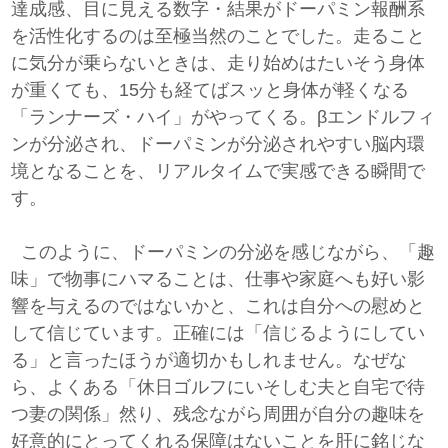
達成感、目に見える数字・結果がドーパミン報酬系
を活性化するのは至極当然のことでした。走ること
に気分が乗らないときは、走り始めはたいそう身体
が重くても、15分も経てばスッと身体が軽くなる
「ランナーズ・ハイ」がやってくる。βエンドルフィ
ンが分泌され、ドーパミンが分泌されやすい脳内環
境となることを、リアルタイムで実感できる瞬間で
す。
このように、ドーパミンの分泌を感じながら、「趣
味」で物事にハマることは、仕事や家庭へも好い影
響を与えるのではないかと、これは自分への慰めと
して信じています。正確には「信じるようにしてい
る」と言ったほうが適切かもしれません。なぜな
ら、よくある「休日ゴルフにいそしむ夫と自宅で待
つ妻の関係」然り、残念ながら周囲が自分の趣味を
好意的にとってくれる保障はないことを肝に銘じな