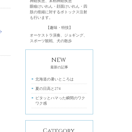
神経疾患、末梢神経疾患
眼瞼けいれん・顔面けいれん・四
肢の痙縮に対するボトックス注射
も行います。
【趣味・特技】
オーケストラ演奏、ジョギング、
スポーツ観戦、犬の散歩
NEW
最新の記事
北海道の暑いところは
夏の日高と274
ピタッとハマった瞬間のワク
ワク感
Category