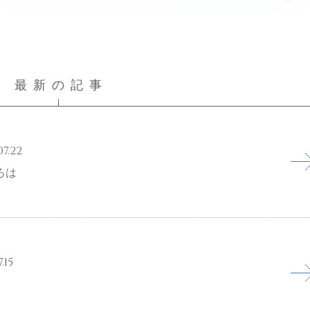
最新の記事
07.22
ろは
.15