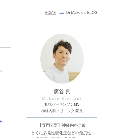
Dr Makoto’s BLOG
HOME
廣谷 真
Makoto Hirotani
札幌パーキンソンMS
神経内科クリニック 院長
【専門分野】神経内科全般
とくに多発性硬化症などの免疫性