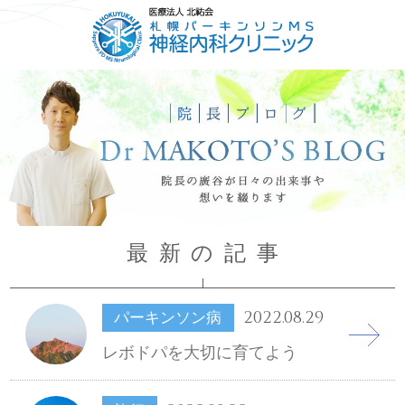
HOME
ごあいさつ
コンセプト
診療について
最新の記事
2022.08.29
パーキンソン病
レボドパを大切に育てよう