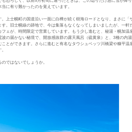
でも恐ろしく、以前5月初旬に通ったときは、この辺りだけ急に雪が降
本当に有り難かったのを覚えています。
す。上士幌町の国道沿い一面に白樺が続く樹海ロードとなり、まさに「
ます。旧士幌線の跡地で、今は集落もなくなってしまいましたが、一軒
カフェが、時間限定で営業しています。もう少し進むと、秘湯・幌加温
電波の届かない秘境で、開放感抜群の露天風呂（硫黄泉）と、3種の内
むことができます。さらに進むと有名なタウシュベッツ川橋梁や糠平温
す。
るのではないでしょうか。