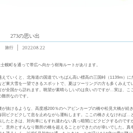
273の思い出
2022.08.22
旅行
上士幌町を通って帯広へ向かう樹海ルートがあります。
えていくと、北海道の国道でいちばん高い標高の三国峠（1139m）に
など東大雪を一望できるスポットで、夏はツーリングの方も多くみえて
方が全国から訪れます。眺望が素晴らしいのは良いのですが…実は、こ
の難所なのです。
が抜けるような、高度感200％のヘアピンカーブの橋や松見大橋が続
毎回ビクビクして息を止めながら運転します。ここの橋さえなければ…
転したときは、対向車にもすれ違わない真っ暗闇にビクビクするのです
す、意外とすんなり難所の橋を超えることができたのが幸いでした。真