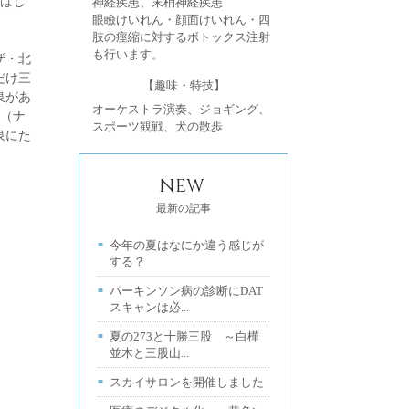
りはじ
神経疾患、末梢神経疾患
眼瞼けいれん・顔面けいれん・四
肢の痙縮に対するボトックス注射
も行います。
ザ・北
だけ三
【趣味・特技】
泉があ
オーケストラ演奏、ジョギング、
湯（ナ
スポーツ観戦、犬の散歩
泉にた
NEW
最新の記事
今年の夏はなにか違う感じが
する？
パーキンソン病の診断にDAT
スキャンは必...
夏の273と十勝三股 ～白樺
並木と三股山...
スカイサロンを開催しました