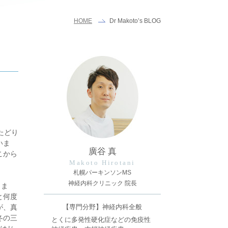
Dr Makoto’s BLOG
HOME
たどり
いま
廣谷 真
こから
Makoto Hirotani
札幌パーキンソンMS
神経内科クリニック 院長
きま
と何度
が、真
【専門分野】神経内科全般
冬の三
とくに多発性硬化症などの免疫性