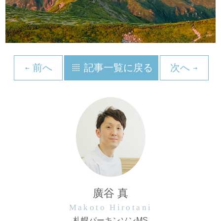
前へ
記事一覧に戻る
次へ
廣谷 真
Makoto Hirotani
札幌パーキンソンMS