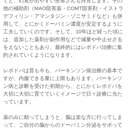
くと、幻覚が出やすい患者さんも拝見します。その
他の補助剤（MAO阻害薬・COMT阻害剤・イストラ
デフィリン・アマンタジン・ゾニサミドなど）も併
用して、とにかくドーパミン濃度が安定するように
工夫していくのです。そして、10年ほど経った頃に
は、追加した薬剤が副作用などで減量や中止せざる
をえないこともあり、最終的にはレボドパ治療に集
約されていくようになります。
レボドパは昔も今も、パーキンソン病治療の基本で
すが、内服できる量に上限もあります。パーキンソ
ン病と診断を受けた初期から、とにかくレボドパを
大切に大切に育てていくイメージで日々診療に当た
っています。
薬のみに頼ってしまうと、脳は楽な方に行ってしま
って、ご自分の脳からのドーパミン分泌をサボって