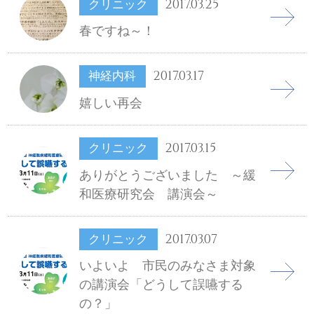
2017.03.25
クリニック
春ですね～！
2017.03.17
神経内科
嬉しい再会
2017.03.15
クリニック
ありがとうございました ～緩
和医療研究会 講演会～
2017.03.07
クリニック
いよいよ 市民のみなさま対象
の講演会「どうして誤嚥する
の？」