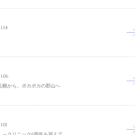
1.14
1.06
札幌から、ポカポカの郡山へ
1.01
 ～クリニック6周年を迎えて