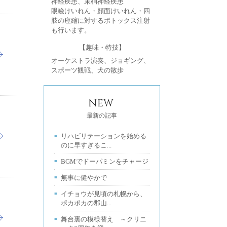
神経疾患、末梢神経疾患
眼瞼けいれん・顔面けいれん・四
肢の痙縮に対するボトックス注射
も行います。
【趣味・特技】
オーケストラ演奏、ジョギング、
スポーツ観戦、犬の散歩
NEW
最新の記事
リハビリテーションを始める
のに早すぎるこ...
BGMでドーパミンをチャージ
無事に健やかで
イチョウが見頃の札幌から、
ポカポカの郡山...
舞台裏の模様替え ～クリニ