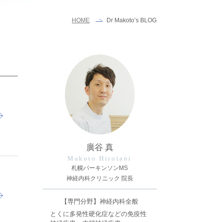
Dr Makoto’s BLOG
HOME
廣谷 真
Makoto Hirotani
札幌パーキンソンMS
神経内科クリニック 院長
【専門分野】神経内科全般
とくに多発性硬化症などの免疫性