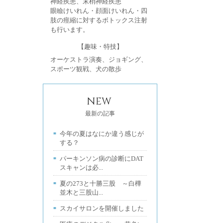
神経疾患、末梢神経疾患
眼瞼けいれん・顔面けいれん・四
肢の痙縮に対するボトックス注射
も行います。
【趣味・特技】
オーケストラ演奏、ジョギング、
スポーツ観戦、犬の散歩
NEW
最新の記事
今年の夏はなにか違う感じが
する？
パーキンソン病の診断にDAT
スキャンは必...
夏の273と十勝三股 ～白樺
並木と三股山...
スカイサロンを開催しました