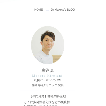
Dr Makoto’s BLOG
HOME
廣谷 真
Makoto Hirotani
札幌パーキンソンMS
神経内科クリニック 院長
【専門分野】神経内科全般
とくに多発性硬化症などの免疫性