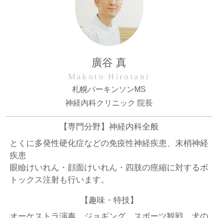
廣谷 真
Makoto Hirotani
札幌パーキンソンMS
神経内科クリニック 院長
【専門分野】神経内科全般
とくに多発性硬化症などの免疫性神経疾患、末梢神経
疾患
眼瞼けいれん・顔面けいれん・四肢の痙縮に対するボ
トックス注射も行います。
【趣味・特技】
オーケストラ演奏、ジョギング、スポーツ観戦、犬の