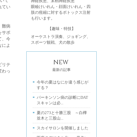
だいて
神経疾患、末梢神経疾患
れてい
眼瞼けいれん・顔面けいれん・四
肢の痙縮に対するボトックス注射
も行います。
。難病
【趣味・特技】
をサポ
オーケストラ演奏、ジョギング、
て、今
スポーツ観戦、犬の散歩
なによ
NEW
ビリテ
最新の記事
変わっ
今年の夏はなにか違う感じが
する？
パーキンソン病の診断にDAT
スキャンは必...
夏の273と十勝三股 ～白樺
並木と三股山...
スカイサロンを開催しました