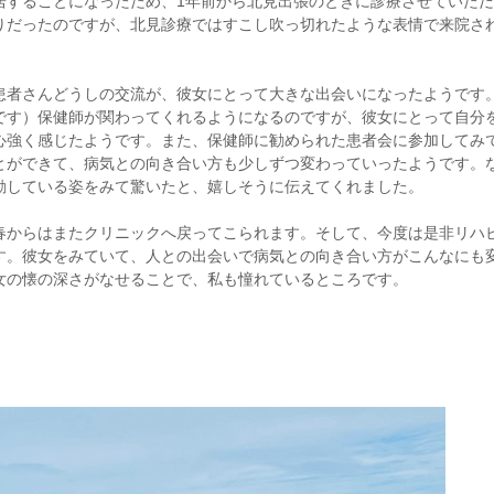
居することになったため、1年前から北見出張のときに診療させていた
りだったのですが、北見診療ではすこし吹っ切れたような表情で来院さ
患者さんどうしの交流が、彼女にとって大きな出会いになったようです
です）保健師が関わってくれるようになるのですが、彼女にとって自分
心強く感じたようです。また、保健師に勧められた患者会に参加してみ
とができて、病気との向き合い方も少しずつ変わっていったようです。
動している姿をみて驚いたと、嬉しそうに伝えてくれました。
春からはまたクリニックへ戻ってこられます。そして、今度は是非リハ
す。彼女をみていて、人との出会いで病気との向き合い方がこんなにも
女の懐の深さがなせることで、私も憧れているところです。