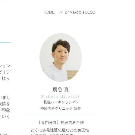
Dr Makoto’s BLOG
HOME
ション
ビリテ
、様々
廣谷 真
Makoto Hirotani
いまし
札幌パーキンソンMS
表情を
神経内科クリニック 院長
が印象
ていく
【専門分野】神経内科全般
とくに多発性硬化症などの免疫性