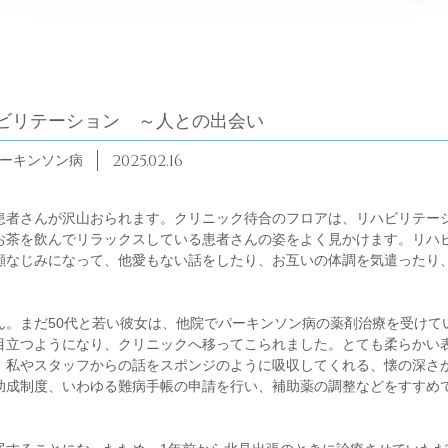
ビリテーション ～人との出会い
2025.02.16
ーキンソン病
患者さんが沢山おられます。クリニック待合のフロアは、リハビリテー
お茶を飲んでリラックスしている患者さんの姿をよく見かけます。リハ
顔なじみになって、他愛もない話をしたり、お互いの体調を気遣ったり
。
ん。まだ50代と若い彼女は、他院でパーキンソン病の薬剤治療を受けて
目立つようになり、クリニックへ移ってこられました。とても柔らかい
、私やスタッフからの話をスポンジのように吸収してくれる、懐の深さ
助成制度、いわゆる難病手帳の申請を行い、補助薬の調整などをすすめ