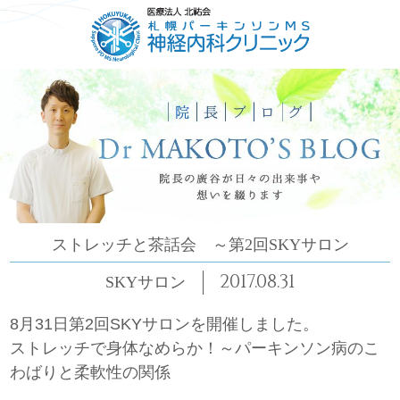
HOME
ごあいさつ
コンセプト
診療について
ストレッチと茶話会 ～第2回SKYサロン
2017.08.31
SKYサロン
8月31日第2回SKYサロンを開催しました。
ストレッチで身体なめらか！～パーキンソン病のこ
わばりと柔軟性の関係