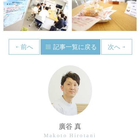
前へ
記事一覧に戻る
次へ
廣谷 真
Makoto Hirotani