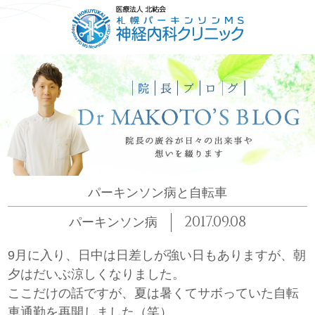
HOME
ごあいさつ
コンセプト
診療について
パーキンソン病と自転車
2017.09.08
パーキンソン病
9月に入り、日中は日差しが強い日もありますが、朝
夕はだいぶ涼しくなりました。
ここだけの話ですが、夏は暑くてサボっていた自転
車通勤を再開しました（笑）。