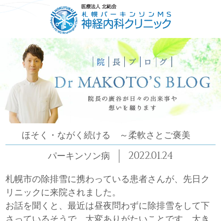
HOME
ごあいさつ
コンセプト
診療について
ほそく・ながく続ける ～柔軟さとご褒美
2022.01.24
パーキンソン病
札幌市の除排雪に携わっている患者さんが、先日ク
リニックに来院されました。
お話を聞くと、最近は昼夜問わずに除排雪をして下
さっているそうで、大変ありがたいことです。大き